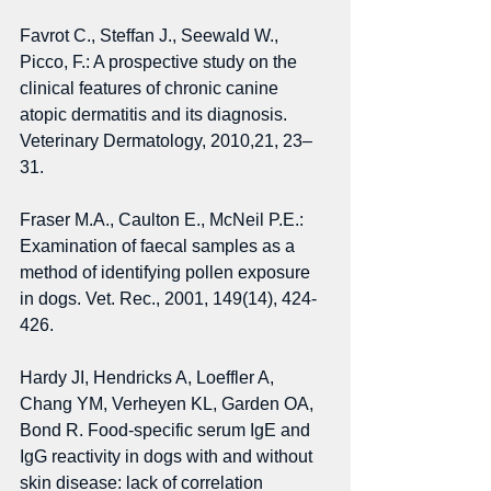
Favrot C., Steffan J., Seewald W., 
Picco, F.: A prospective study on the 
clinical features of chronic canine 
atopic dermatitis and its diagnosis. 
Veterinary Dermatology, 2010,21, 23–
31. 
Fraser M.A., Caulton E., McNeil P.E.: 
Examination of faecal samples as a 
method of identifying pollen exposure 
in dogs. Vet. Rec., 2001, 149(14), 424-
426. 
Hardy JI, Hendricks A, Loeffler A, 
Chang YM, Verheyen KL, Garden OA, 
Bond R. Food-specific serum IgE and 
IgG reactivity in dogs with and without 
skin disease: lack of correlation 