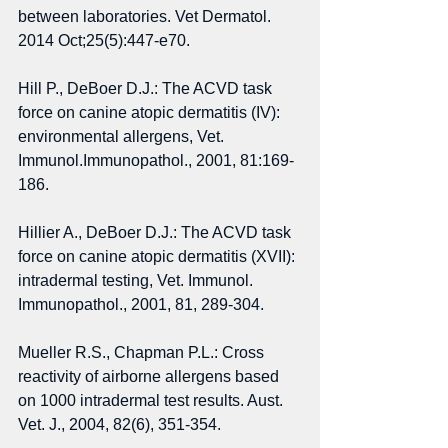
between laboratories. Vet Dermatol. 
2014 Oct;25(5):447-e70. 
Hill P., DeBoer D.J.: The ACVD task 
force on canine atopic dermatitis (IV): 
environmental allergens, Vet. 
Immunol.Immunopathol., 2001, 81:169-
186. 
Hillier A., DeBoer D.J.: The ACVD task 
force on canine atopic dermatitis (XVII): 
intradermal testing, Vet. Immunol. 
Immunopathol., 2001, 81, 289-304. 
Mueller R.S., Chapman P.L.: Cross 
reactivity of airborne allergens based 
on 1000 intradermal test results. Aust. 
Vet. J., 2004, 82(6), 351-354. 