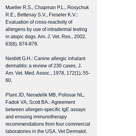
Mueller R.S., Chapman P.L., Rosychuk 
R.E., Bettenay S.V., Fieseler K.V.: 
Evaluation of cross-reactivity of 
allergens by use of intradermal testing 
in atopic dogs. Am. J. Vet. Res., 2002, 
63(6), 874-879. 
Nesbitt G.H.: Canine allergic inhalant 
dermatitis: a review of 230 cases. J. 
Am. Vet. Med. Assoc., 1978, 172(1), 55-
60. 
Plant JD, Neradelik MB, Polissar NL, 
Fadok VA, Scott BA.: Agreement 
between allergen-specific IgE assays 
and ensuing immunotherapy 
recommendations from four commercial 
laboratories in the USA. Vet Dermatol. 