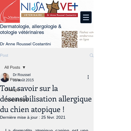
Dermatologie, allergologie &
otologie vétérinaires
Dr
An
ne Roussel Costantini
Post
All Posts
Dr Roussel
All Posts
31 août 2015
Tout savoir sur la
Otologie
désensibilisation allergique
Parasitologie
du chien atopique !
Dernière mise à jour :
25 févr. 2021
La dermatite atopique canine est une 