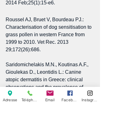
2014 Feb;25(1):15-e6. 
Roussel AJ, Bruet V, Bourdeau PJ.: 
Characterisation of dog sensitisation to 
grass pollen in western France from 
1999 to 2010. Vet Rec. 2013 
29;172(26):686.  
Saridomichelakis M.N., Koutinas A.F., 
Gioulekas D., Leontidis L.: Canine 
atopic dermatitis in Greece: clinical 
observations and the prevalence of 
positive intradermal test reactions in 91 
Adresse
Téléphone
Email
Facebook
Instagram
spontaneous cases. Vet. Immunol. 
Immunopathol., 1999, 69 (1), 61-73. 
Schick R.O., Fadok V.A.: Responses of 
atopic dogs to regional allergens: 268 
cases (1981-1984). J. Am. Vet. Med. 