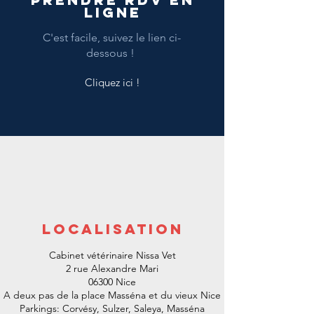
ligne
C'est facile, suivez le lien ci-
dessous !
Cliquez ici !
LocalisatioN
Cabinet vétérinaire Nissa Vet
2 rue Alexandre Mari
06300 Nice
A deux pas de la place Masséna et du vieux Nice
Parkings: Corvésy, Sulzer, Saleya, Masséna