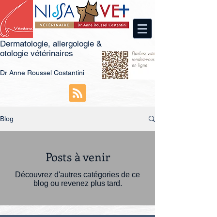
Dermatologie, allergologie &
otologie vétérinaires
Dr
An
ne Roussel Costantini
Blog
Posts à venir
Découvrez d'autres catégories de ce
blog ou revenez plus tard.