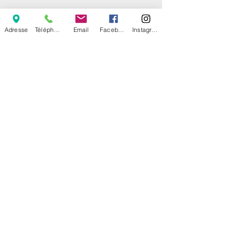
Nous trouver !
Adresse
Téléphone
Email
Facebook
Instagram
Boutique en
ligne
Commandez-vos croquettes,
produits d'hygiène en ligne
et faites-vous
livrer
gratuitement à la
clinique aux tarifs internet !
VetoAvenue