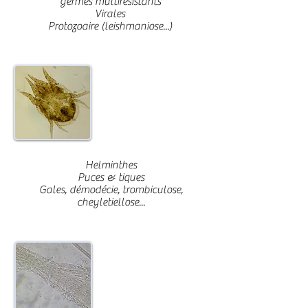
germes multiresistants
Virales
Protozoaire (leishmaniose...)
Parasitologie
Helminthes
Puces & tiques
Gales, démodécie, trombiculose,
cheyletiellose
...
Mycologie