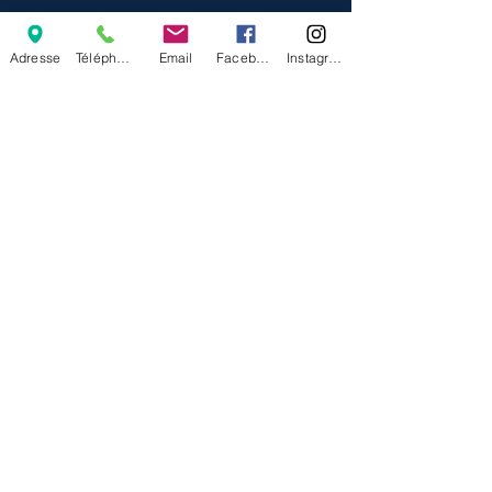
Adresse
Téléphone
Email
Facebook
Instagram
Prendre RDV en
ligne
C'est facile, suivez le lien ci-
dessous !
Cliquez ici !
LocalisatioN
Cabinet vétérinaire Nissa Vet