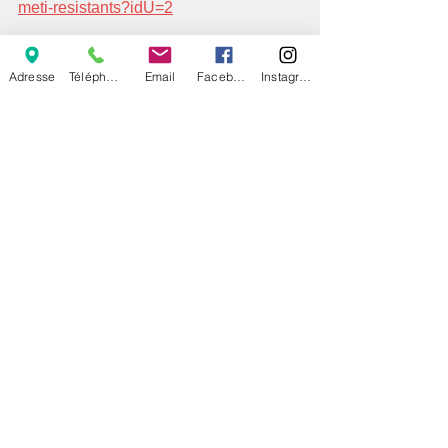
meti-resistants?idU=2
Adresse
Téléphone
Email
Facebook
Instagram
La dermatologie 
vétérinaire vous fait 
voyager ;-)
Voir tout
Posts récents