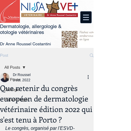
Dermatologie, allergologie &
otologie vétérinaires
Dr
An
ne Roussel Costantini
Post
All Posts
Dr Roussel
All Posts
3 oct. 2022
Que retenir du congrès
Otologie
européen de dermatologie
Parasitologie
vétérinaire édition 2022 qui
s'est tenu à Porto ?
Le congrès, organisé par l'ESVD-