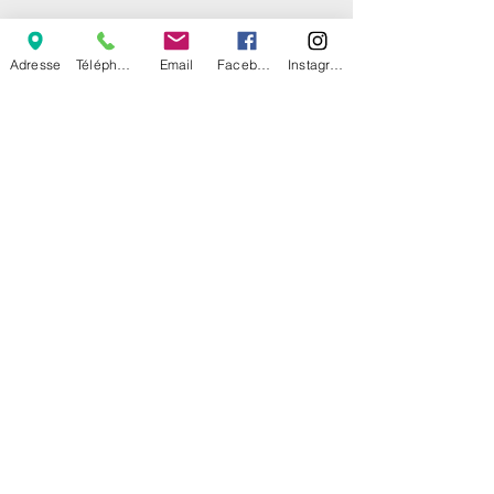
Nous trouver !
Adresse
Téléphone
Email
Facebook
Instagram
Boutique en
ligne
Commandez-vos croquettes,
produits d'hygiène en ligne
et faites-vous
livrer
gratuitement à la
clinique aux tarifs internet !
VetoAvenue