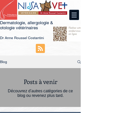
Dermatologie, allergologie &
otologie vétérinaires
Dr
An
ne Roussel Costantini
Blog
Posts à venir
Découvrez d'autres catégories de ce
blog ou revenez plus tard.