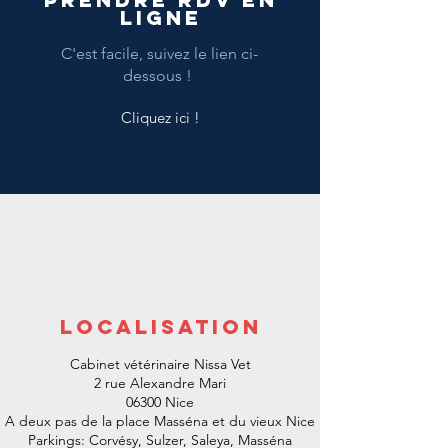
ligne
C'est facile, suivez le lien ci-
dessous !
Cliquez ici !
LocalisatioN
Cabinet vétérinaire Nissa Vet
2 rue Alexandre Mari
06300 Nice
A deux pas de la place Masséna et du vieux Nice
Parkings: Corvésy, Sulzer, Saleya, Masséna