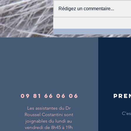
Rédigez un commentaire...
Que retenir du congrès
européen de dermatologie
vétérinaire édition 2022 qui
s'est tenu à Porto ?
09 81 66 06 06
Pre
Les assistantes du Dr
C'est
Roussel Costantini sont
joignables du lundi au
vendredi de 8h45 à 19h