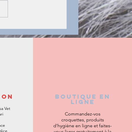
t ce qu'un vétérinaire
aliste?
ioN
Boutique en
ligne
sa Vet
Commandez-vos
ri
croquettes, produits
ace
d'hygiène en ligne et faites-
Nice
vous livrer
gratuitement à la