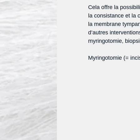
Cela offre la possibi
la consistance et la 
la membrane tympaniqu
d’autres interventio
myringotomie, biopsi
Myringotomie (= inci