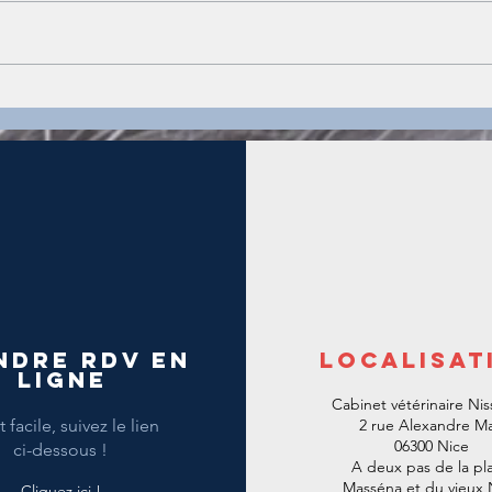
Du nouveau pour 2021 !
Qu'es
spéci
ndre RDV en
Localisat
ligne
Cabinet vétérinaire Nis
 facile, suivez le lien
2 rue Alexandre Ma
06300 Nice
ci-dessous !
A deux pas de la pl
Masséna et du vieux 
Cliquez ici !