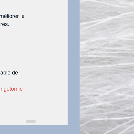
méliorer le 
res. 
lable de 
ingotomie