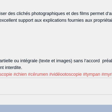
liser des clichés photographiques et des films permet d’a
 excellent support aux explications fournies aux propriétai
rtielle ou intégrale (texte et images) sans l’accord  préa
nt interdite.
scopie
#chien
#cérumen
#vidéootoscopie
#tympan
#myr