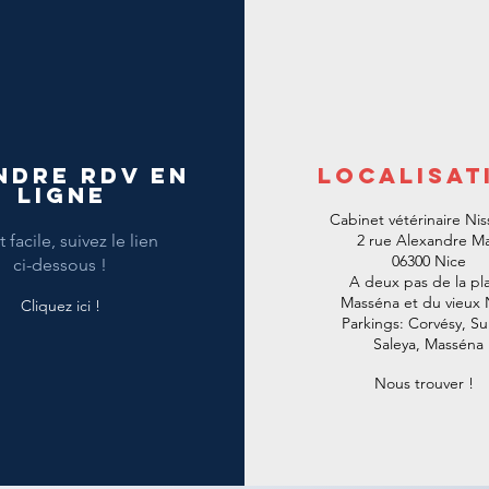
ndre RDV en
Localisat
ligne
Cabinet vétérinaire Nis
 facile, suivez le lien
2 rue Alexandre Ma
06300 Nice
ci-dessous !
A deux pas de la pl
Masséna et du vieux 
Cliquez ici !
Parkings: Corvésy, Sul
Saleya, Masséna
Nous trouver !