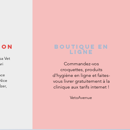
ioN
Boutique en
ligne
sa Vet
Commandez-vos
ri
croquettes, produits
ace
d'hygiène en ligne et faites-
Nice
vous livrer
gratuitement à la
zer,
clinique aux tarifs internet !
VetoAvenue