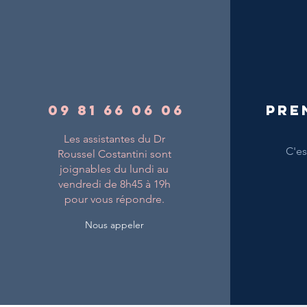
09 81 66 06 06
Pre
Les assistantes du Dr
C'est
Roussel Costantini sont
joignables du lundi au
vendredi de 8h45 à 19h
pour vous répondre.
Nous appeler