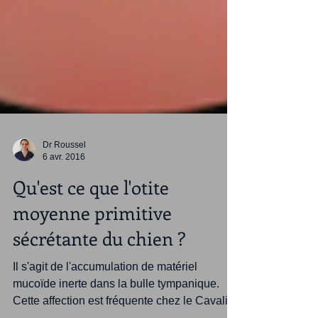
Dr Roussel
6 avr. 2016
Qu'est ce que l'otite
moyenne primitive
sécrétante du chien ?
Il s'agit de l'accumulation de matériel
mucoïde inerte dans la bulle tympanique.