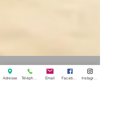
Adresse
Téléphone
Email
Facebook
Instagram
Dr Roussel
24 juil. 2015
L'été, le soleil, la mer...et les
coups de soleil !
Ca y est les vacances se profilent enfin à
l'horizon ! De belles perspectives, du repos
et du soleil pour nous et aussi pour nos