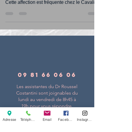
mucoïde inerte dans la bulle tympanique.
Cette affection est fréquente chez le Cavalier
King...
09 81 66 06 06
Les assistantes du Dr Roussel
Costantini sont joignables du
lundi au vendredi de 8h45 à
19h pour vous répondre.
Adresse
Téléphone
Email
Facebook
Instagram
Nous appeler