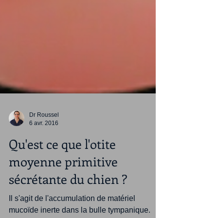
Dr Roussel
6 avr. 2016
Qu'est ce que l'otite
moyenne primitive
sécrétante du chien ?
Il s'agit de l'accumulation de matériel