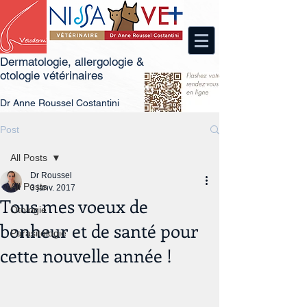
Dermatologie, allergologie &
otologie vétérinaires
Dr
An
ne Roussel Costantini
Post
All Posts
Dr Roussel
All Posts
3 janv. 2017
Tous mes voeux de
Otologie
bonheur et de santé pour
Parasitologie
cette nouvelle année !