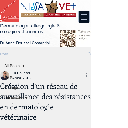
Dermatologie, allergologie &
otologie vétérinaires
Dr
An
ne Roussel Costantini
Post
All Posts
Dr Roussel
All Posts
2 févr. 2016
Création d’un réseau de
Otologie
surveillance des résistances
Parasitologie
en dermatologie
vétérinaire