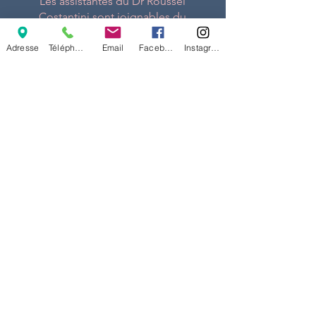
Les assistantes du Dr Roussel
Costantini sont joignables du
lundi au vendredi de 8h45 à
19h pour vous répondre.
Adresse
Téléphone
Email
Facebook
Instagram
Nous appeler
Prendre RDV en
ligne
C'est facile, suivez le lien ci-
dessous !
Cliquez ici !