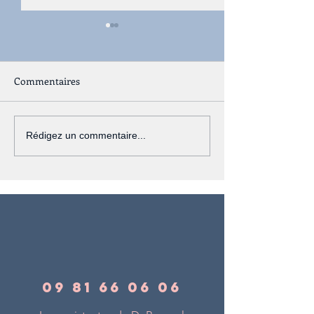
Commentaires
Du nouveau pour 2021 !
Qu'est ce qu'un
Rédigez un commentaire...
vétérinaire spéci
09 81 66 06 06