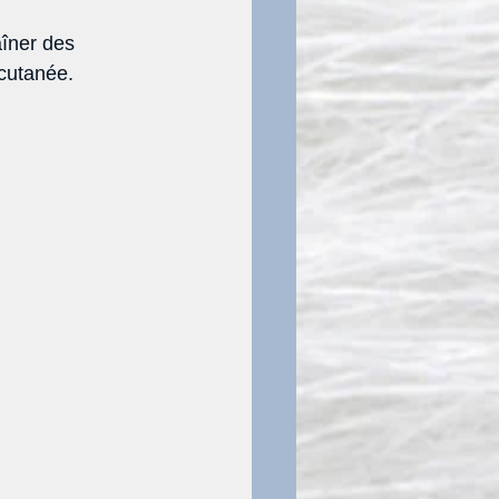
aîner des 
 cutanée. 