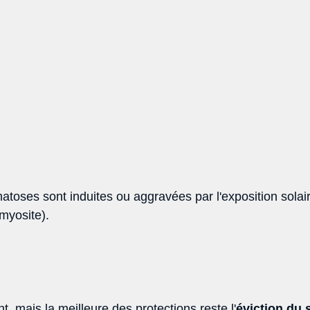
atoses sont induites ou aggravées par l'exposition solair
yosite). 
, mais la meilleure des protections reste l'
éviction du s