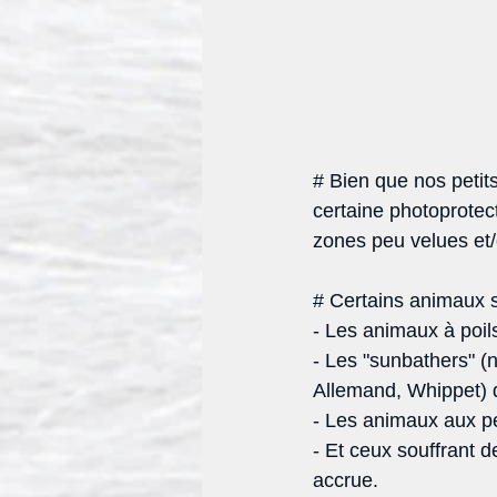
# Bien que nos peti
certaine photoprotec
zones peu velues et
# Certains animaux so
- Les animaux à poils
- Les "sunbathers" (
Allemand, Whippet) qu
- Les animaux aux p
- Et ceux souffrant d
accrue. 