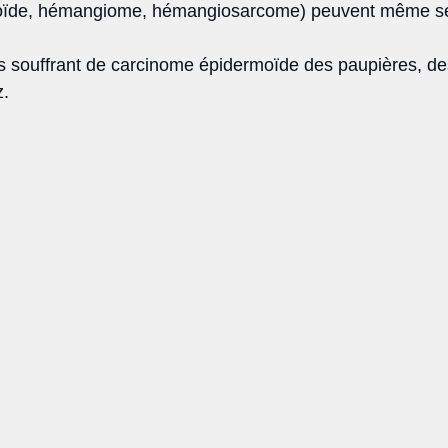
oïde, hémangiome, hémangiosarcome) peuvent même se
 souffrant de carcinome épidermoïde des paupières, des
. 