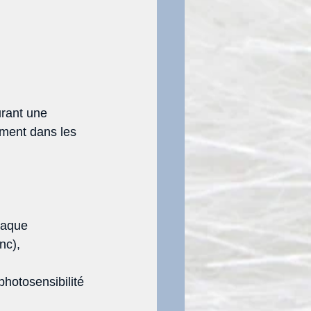
rant une 
mment dans les 
raque 
nc), 
photosensibilité 