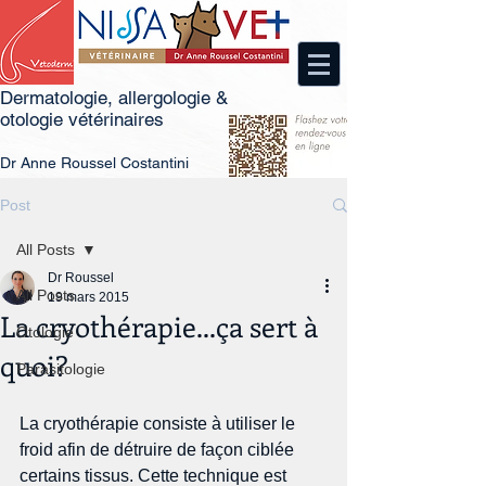
Dermatologie, allergologie &
otologie vétérinaires
Dr
An
ne Roussel Costantini
Post
All Posts
Dr Roussel
All Posts
19 mars 2015
La cryothérapie...ça sert à
Otologie
quoi?
Parasitologie
La cryothérapie consiste à utiliser le 
froid afin de détruire de façon ciblée 
certains tissus. Cette technique est 