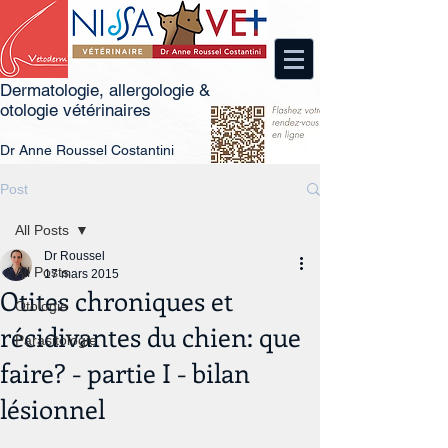
Dermatologie, allergologie &
otologie vétérinaires
Dr
An
ne Roussel Costantini
Post
All Posts
Dr Roussel
All Posts
17 mars 2015
Otites chroniques et
Otologie
récidivantes du chien: que
Parasitologie
faire? - partie I - bilan
lésionnel